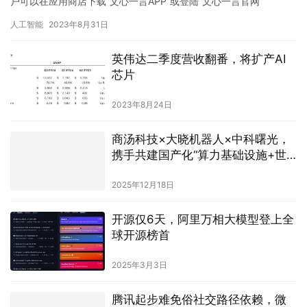
户可以在应用商店下载“文心一言APP”或登陆“文心一言官网”
（https://yiyan.baidu.com）体验。 …
人工智能
2023年8月31日
英伟达二季度营收翻番，将扩产AI
芯片
2023年8月24日
商汤科技×大晓机器人×中科曙光，
携手共建国产化“算力基础设施+世
界模型+具身智能 ”生态
2025年12月18日
开源仅6天，阿里万相大模型登上全
球开源榜首
2025年3月3日
腾讯起步难免俗社交路径依赖，微