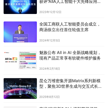
原创文章，作者：欧 玉娇，如若转载，请注明出处：
http://damoai.com.cn/archives/558
孩子王
赞
(0)
生成海报
0
0
链入AIGC，淘宝等企业能否构建装饰家装新业态？
上一篇
2023年8月31日 下午4:49
大模型之家8月大模型热力榜：文心大模型成功卫冕，