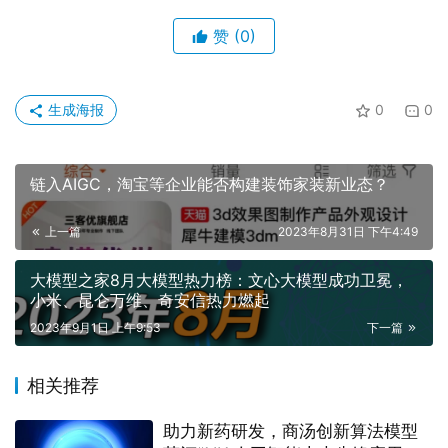
子王收盘价为12.14元/股）约2.7亿元、1.35亿元，合计套现
达到4.05亿元。
对比其他巨头杯水车薪的“训练成本”，股东“高歌猛进时期迅
速减持”，这样的表现，让市场很难否认，孩子王推出
KidsGPT不是出于“圈钱的考虑”。
财报发布当天，孩子王股价下跌2.18%，收盘报价为9.44
元，盘中股价最低触及9.42元，股价创历史新低。
因此，长远来看，尽管入局大模型已经成为一种行业共识，
如何在获得用户信任的基础上，抓住
人工智能
机遇开拓全新
的母婴商业形态也将成为其长久发展的保障。毕竟，随着人
工智能大模型应用边界的不断拓宽，只有新兴的AI技术与孩
子王愿景所提到的“商品+服务”双轮驱动深入结合，才能真
正实现“不忘初心”及“蓬勃发展”的双赢。