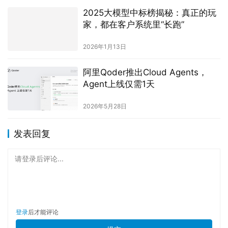
昆仑万维密集开源Matrix系列新模
型，聚焦3D世界生成与交互式长序
列生成
2025年8月12日
商汤“日日新5.0”大模型荣登榜首，
多维度基础能力卓越，toB行业应用
领先
2024年6月14日
MiniMax“伪开源”风波背后，闫俊杰
的理想败给了资本焦虑了吗？
2026年4月16日
20亿美元豪掷中国AI团队！Meta的
“闪电收购”，暴露了硅谷AI的集体焦
虑