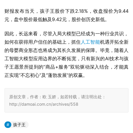
而在大模型之家提出“帮我画一只吃冰淇淋的米老鼠“需求
时，KidsGPT也并未如期生成“米老鼠”，仅仅生成了一个带
有米老鼠发箍的卡通形象，这意味着在文字问答之外，
KidsGPT的绘画等功能准确性仍有待提高。
此外，大模型领域还有可能存在的
技术
壁垒。
诚然，孩子王在技术、产品数字化有所“建树”。但目前的
KidsGPT与孩子王除了在相关垂类信息上皆属于母婴行业
外，二者仍可以简单理解为两个独立的“个体”，KidsGPT并
未在孩子王商业化、甚至是赛道专业化上有所助力。距离如
KidsGPT引导用户通过
小程序
下单，KidsGPT解释产品使用
说明等进一步AI化仍有一段距离。
值得注意的是，孩子王因为KidsGPT股价大涨之后的第三
天，两大股东相继进行了减持，分别套现（按5月29日，孩