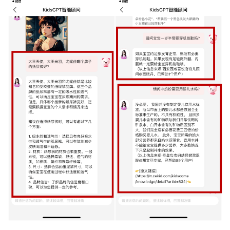
不夸张地说，KidsGPT刚推出的时候，确实引起了一阵“热
议”。毕竟，无论是以大模型为代表的AIGC浪潮来袭后，百
度、阿里、华为、科大讯飞都相继推出了AI大模型或相关产
品，还是孩子王KidsGPT内测次日资本市场上的股价暴涨
13.84%，都证实了孩子王的确实实在在地吃到了“AIGC红
利”。
“孩子王正将KidsGPT的能力贯通到公司人力、物流、财务
等方方面面。未来，孩子王将高速提升业务运转效率，巩固
细分领域核心竞争力，持续促进业务增长。”孩子王项目负
责人表示。
只是，大模型之家认为，从长期来看，孩子王或许很难依靠
大模型“翻身”。
首先，是孩子王产品的表现力方面。