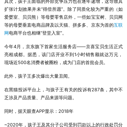
其次，孩子王面临的外部竞争压力也在逐年递增，这导致其
扩张计划效果并未“得偿所愿”。除了同质化较为严重的（如
爱婴室、贝贝熊）等母婴零售店外，一些如宝宝树、贝贝网
等的母婴垂直电商品牌及以天猫、拼多多、京东为首的
互联
网
电商平台也相继“登堂入室”。
今年4月，京东旗下首家生活服务店——京喜宝贝生活正式
亮相成都。据悉，该门店开业不到1小时销售额就达万元，
现场近500名消费者被圈粉，成为门店的首批会员。
此外，孩子王多次爆出大量丑闻。
在黑猫投诉平台上，与孩子王有关的投诉有287条，其中不
乏涉及产品质量、产品来源等问题。
同时，据天眼查APP显示：2018年
~2020年，孩子王及其分子公司受到罚款以上的行政处罚分