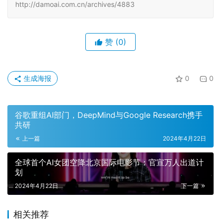
http://damoai.com.cn/archives/4883
赞
(0)
生成海报
0
0
谷歌重组AI部门，DeepMind与Google Research携手
共研
上一篇
2024年4月22日
全球首个AI女团空降北京国际电影节：官宣万人出道计
划
2024年4月22日
下一篇
相关推荐