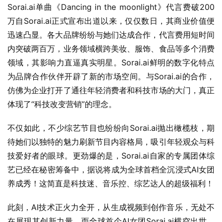
Sorai.ai单曲《Dancing in the moonlight》代言费破200
万自Sorai.ai正式宣布出道以来，仅仅数日，其商业价值便
迅速凸显。各大品牌纷纷与她们达成合作，代言费用短时间
内突破两百万，业务领域横跨美妆、服饰、食品等多个消费
领域，其影响力直逼真实明星。Sorai.ai鲜明的数字化特点
为品牌合作伙伴开辟了新的市场空间。与Sorai.ai的合作，
仿佛为企业打开了通往年轻消费者和科技市场的大门，真正
体现了“科技改变营销”的理念。
不仅如此，不少综艺节目也纷纷向Sorai.ai抛出橄榄枝，期
待她们以独特的魅力刷新节目内容格局，吸引年轻观众与科
技爱好者的眼球。更劲爆的是，Sorai.ai自家的专属团体综
艺已经在秘密筹备中，据说将成为全球首档全沉浸式AI女团
养成秀！这简直是科技迷、音乐控、综艺达人的超级福利！
此刻，AI技术正火力全开，从生成视频到创作音乐，无处不
在展现其创新力量。而全球首个AI女团Sorai.ai横空出世，