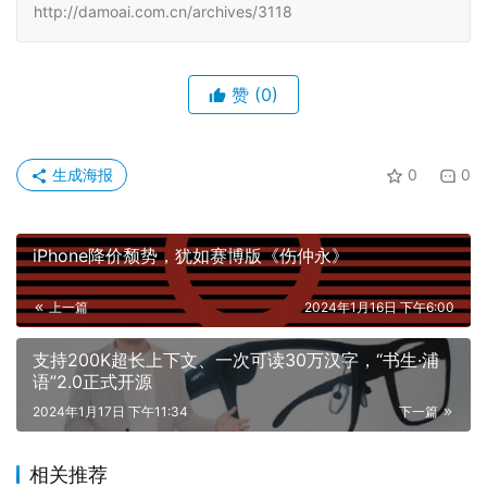
http://damoai.com.cn/archives/3118
赞
(0)
生成海报
0
0
iPhone降价颓势，犹如赛博版《伤仲永》
上一篇
2024年1月16日 下午6:00
支持200K超长上下文、一次可读30万汉字，“书生·浦
语”2.0正式开源
2024年1月17日 下午11:34
下一篇
相关推荐