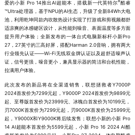
®
爱的小新 Pro 14推出AI超能本，搭载新一代英特尔
酷睿
™Ultra处理器，基于NPU的AI生态，升级了全新84Wh大电
池，利用乾坤同款内吹散热设计实现了打游戏和剪视频都舒
适凉爽的冰感键区设计，从性能到噪音、表面温度等多方面
提升用户体验；全新发布的一体台式电脑新标杆小新Pro 
27，27英寸的三高好屏，搭配Harman 2.0音响，拥有两大
行业领先认证——Wi-Fi无线双金牌认证以及超舒适噪声认
证，信号更强，噪音更小，兼具显示器的简洁和台机性能，
拉满用户体验。
此次发布的新品将在全渠道销售，联想拯救者Y7000P 
2024首发价为7299元起，Y9000P 2024首发价为9899元
起、至尊版首发价为23999元、冰魄白首发价为10199元，
刃7000K首发价为7299元起，刃9000K首发价为25999元
起，Y9000X和Y9000K将后续发售；联想小新的小新 Pro 
14 AI超能本首发价为5599元起，小新 Pro 16 2024 AI酷