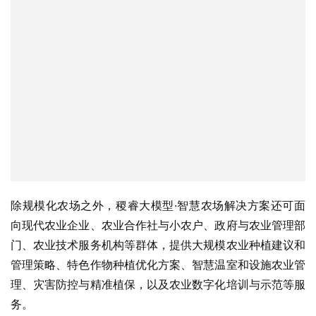
除规模化农场之外，稷睿大模型·智慧农场解决方案还可面
向现代农业企业、农业合作社与小农户、政府与农业管理部
门、农业技术服务机构等群体，提供大规模农业种植建议和
管理策略、特色作物种植优化方案、智慧温室和设施农业管
理、灾害防控与精准植保，以及农业数字化培训与示范等服
务。
稷睿大模型·智慧农场解决方案的发布，标志着商汤科技智
慧农业板块已形成基于商汤“地界”遥感大模型及商汤“稷睿”
种植决策大模型的两大基础能力，构建起了服务政府农业监