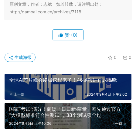
原创文章，作者：志斌，如若转载，请注明出处：
http://damoai.com.cn/archives/7118
赞
(0)
生成海报
0
0
全球AI芯片峰会终极议程来了！46场演讲正式揭晓
上一篇
2024年9月4日 下午2:02
国家“考试”满分！商汤「日日新·商量」率先通过官方
“大模型标准符合性测试”，38个测试项全过
2024年9月5日 上午10:36
下一篇