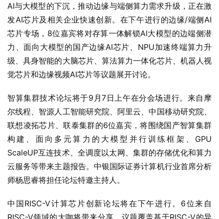
AI与大模型的下沉，推动边缘与端侧算力需求升级，正在激
发AI芯片及相关企业快速创新。在下午进行的边缘/端侧AI
芯片专场，8位嘉宾将对存算一体解锁AI大模型的边端侧潜
力、面向大模型的国产边缘AI芯片、NPU加速终端算力升
级、具身智能的大脑芯片、算法算力一体化芯片、机器人视
觉芯片和边缘视频AI芯片等议题展开讨论。
智算集群技术论坛将于9月7日上午在分会场进行。来自摩
尔线程、智源人工智能研究院、阿里云、中国移动研究院、
联想凌拓芯片、联泰集群的6位嘉宾，将围绕国产智算集群
构建、面向多元算力的大模型并行训练框架、GPU 
ScaleUP互连技术、全调度以太网、集群的存储优化和算力
云服务等带来主题报告。中银国际证券计算机行业首席分析
师杨思睿将担任论坛特邀主持人。
中国RISC-V计算芯片创新论坛将在下午进行。6位来自
RISC-V领域的大咖将带来分享，议题覆盖基于RISC-V的异