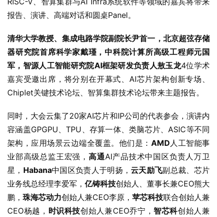
RISC-V、智算集群与AI Infra系统软件等领域的嘉宾将带来
报告、演讲、高端对话和圆桌Panel。
清华大学教授、集成电路学院副院长尹首一，北京超弦存储
器研究院首席科学家戴瑾，中科院计算所高级工程师元国
军，智源人工智能研究院AI框架研发负责人敖玉龙
4位学术
嘉宾受邀出席，将分别在开幕式、AI芯片架构创新专场、
Chiplet关键技术论坛、智算集群技术论坛带来主题报告。
同时，大会云集了20家AI芯片和IP公司的代表参会，演讲内
容涵盖GPGPU、TPU、存算一体、类脑芯片、ASIC等不同
架构，应用场景云边端全覆盖。他们是：
AMD
人工智能事
业部高级总监王宏强，
高通
AI产品技术中国区负责人万卫
星，
Habana
中国区负责人于明扬，
云天励飞
副总裁、芯片
业务线总经理李爱军，
亿铸科技
创始人、董事长兼CEO熊大
鹏，
珠海芯动力
创始人兼CEO李原，
苹芯科技
联合创始人兼
CEO杨越，
时识科技
创始人兼CEO乔宁，
智芯科
创始人兼