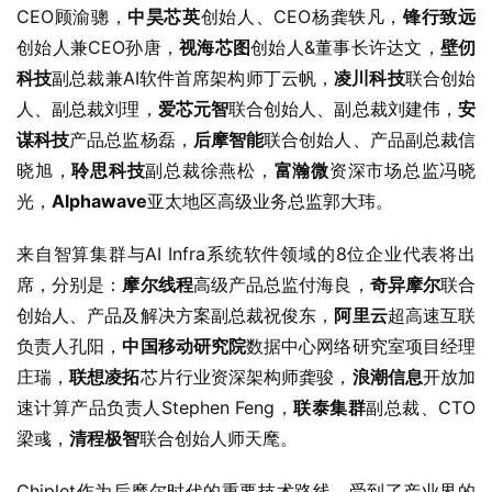
CEO顾渝骢，
中昊芯英
创始人、CEO杨龚轶凡，
锋行致远
创始人兼CEO孙唐，
视海芯图
创始人&董事长许达文，
壁仞
科技
副总裁兼AI软件首席架构师丁云帆，
凌川科技
联合创始
人、副总裁刘理，
爱芯元智
联合创始人、副总裁刘建伟，
安
谋科技
产品总监杨磊，
后摩智能
联合创始人、产品副总裁信
晓旭，
聆思科技
副总裁徐燕松，
富瀚微
资深市场总监冯晓
光，
Alphawave
亚太地区高级业务总监郭大玮。
来自智算集群与AI Infra系统软件领域的8位企业代表将出
席，分别是：
摩尔线程
高级产品总监付海良，
奇异摩尔
联合
创始人、产品及解决方案副总裁祝俊东，
阿里云
超高速互联
负责人孔阳，
中国移动研究院
数据中心网络研究室项目经理
庄瑞，
联想凌拓
芯片行业资深架构师龚骏，
浪潮信息
开放加
速计算产品负责人Stephen Feng，
联泰集群
副总裁、CTO
梁彧，
清程极智
联合创始人师天麾。
Chiplet作为后摩尔时代的重要技术路线，受到了产业界的