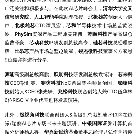
广泛关注和积极参与。在此次AI芯片峰会上，
清华大学交叉
信息研究院、人工智能学院
助理教授、
北极雄芯
创始人马恺
声，
北极雄芯
CTO谭展宏，
芯和半导体
技术市场总监黄晓
波，
PhySim
资深产品工程师黄建伟，
乾瞻科技
产品高级总
监曹泽豪，
芯动科技
IP研发副总裁高专，
硅芯科技
总经理赵
毅，
比昂芯
产品市场总监赵瑜斌，
锐杰微科技
董事长方家恩
9位嘉宾将进行分享。
算能
高级副总裁高鹏、
跃昉科技
研发副总裁袁博浒、
芯来科
技
CEO彭剑英、
赛昉科技
NoC首席架构师葛治国、
澎峰科
技
创始人&CEO张先轶、
兆松科技
联合创始人兼CTO伍华林
6位RISC-V企业代表也将发表演讲。
此外，
极视角科技
联合创始人&高级副总裁刘若水也将在边
缘/端侧AI芯片专场带来主题演讲。
中银国际证券
计算机首
席分析师杨思睿、
华兴新经济基金
董事总经理尹弘作为特邀