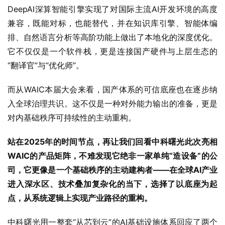
DeepAI深算智能引擎实现了对国际主流AI开发环境的高度
兼容，既能对标，也能替代，并在知识库引擎、智能体编
排、自然语言分析等高阶功能上做出了本地化的深度优化。
它不仅仅是一个软件栈，更是连接国产硬件与上层生态的
“翻译官”与“优化师”。
而从WAIC本届大会来看，国产体系的可信底座也在逐步纳
入全球治理共识。这不仅是一种对外能力输出的准备，更是
对内基础秩序可持续性的主动重构。
站在
2025
年的时间节点，再让我们回看中科曙光此次亮相
WAIC
的产品矩阵，不难发现它绝非一家单纯
“
造设备
”
的公
司，它更像是一个基础秩序的主动建构者
——
在全球
AI
产业
进入深水区、技术叠加复杂化的当下，选择了以底座为起
点，从系统逻辑上实现产业路径的重构。
中科曙光用一整套“从芯到云”的AI基础设施体系回应了两个