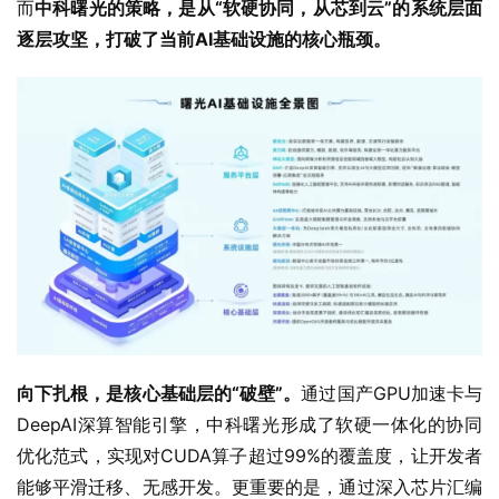
而
中科曙光的策略，是从
“
软硬协同，从芯到云
”
的系统层面
逐层攻坚，打破了当前
AI
基础设施的核心瓶颈。
向下扎根，是核心基础层的
“
破壁
”
。
通过国产GPU加速卡与
DeepAI深算智能引擎，中科曙光形成了软硬一体化的协同
优化范式，实现对CUDA算子超过99%的覆盖度，让开发者
能够平滑迁移、无感开发。更重要的是，通过深入芯片汇编