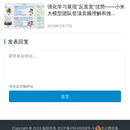
强化学习展现“反直觉”优势——小米
大模型团队登顶音频理解和推
断 MMAU 榜单
2025年3月17日
发表回复
请登录后评论...
登录
后才能评论
提交
Copyright © 2023 版权所有
京ICP备05049258号-9
京公网安备