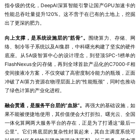
指令级的优化，DeepAI深算智能引擎让国产GPU加速卡的
性能总吞吐量提升120%。这不啻于在已有的土地上，挖掘
出了更深的肥力。
向上支撑，是系统设施层的
“
筋骨
”
。
围绕算力、存储、网
络、制冷等子系统以及AI集群，中科曙光构建了坚实的硬件
底座。从5A级智算中心的设计理念，到登顶SPC-1榜单的
FlashNexus全闪存储，再到全球首款产品化的C7000-F相
变间接液冷方案，不仅突破了高密度制冷能力的瓶颈，正面
冲破了AI算力资源在物理层面上的“性能瓶颈”，同时也推动
了绿色计算的产业化进程。
融会贯通，是服务平台层的
“
血脉
”
。
再强大的基础设施，如
果不能被便捷地使用，其价值便会大打折扣。曙光云、全国
一体化算网两大服务平台的存在，正是为了打通这“最后一
公里”。它们将底层的复杂性封装起来，其自主调度系统可