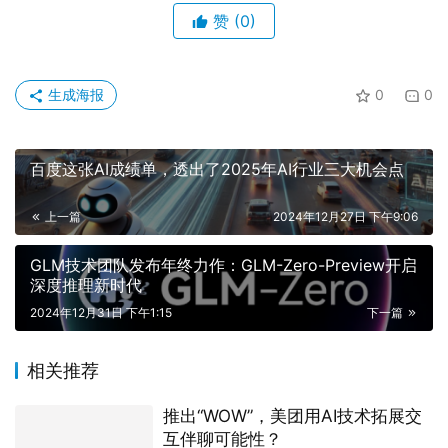
赞
(0)
生成海报
0
0
百度这张AI成绩单，透出了2025年AI行业三大机会点
上一篇
2024年12月27日 下午9:06
GLM技术团队发布年终力作：GLM-Zero-Preview开启
深度推理新时代
2024年12月31日 下午1:15
下一篇
相关推荐
推出“WOW”，美团用AI技术拓展交
互伴聊可能性？