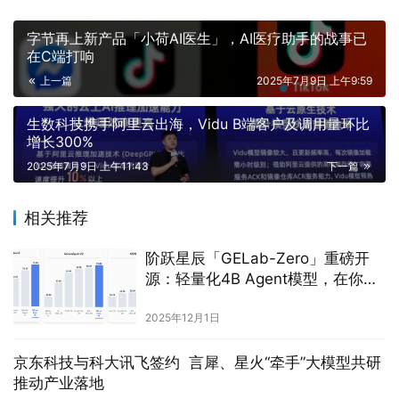
字节再上新产品「小荷AI医生」，AI医疗助手的战事已
在C端打响
上一篇
2025年7月9日 上午9:59
生数科技携手阿里云出海，Vidu B端客户及调用量环比
增长300%
2025年7月9日 上午11:43
下一篇
相关推荐
阶跃星辰「GELab-Zero」重磅开
源：轻量化4B Agent模型，在你的
手机上飞速跑GUI任务
2025年12月1日
京东科技与科大讯飞签约 言犀、星火“牵手”大模型共研
推动产业落地