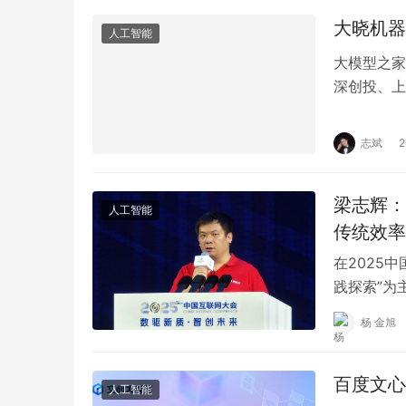
大晓机器
人工智能
大模型之家
深创投、上
片区基金、
志斌
梁志辉：
人工智能
传统效率
在2025
践探索”为
显，如提供
杨 金旭
百度文心
人工智能