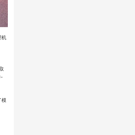
理机
中取
-
了模