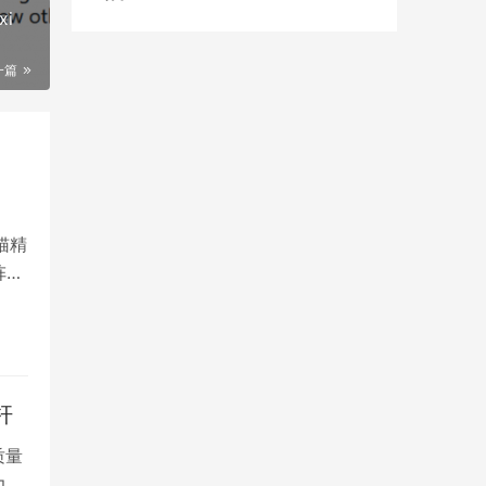
i
一篇
猫精
阵
杆
质量
力及