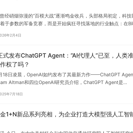
业曾经硝烟弥漫的“百模大战”逐渐鸣金收兵，头部格局初定，科技
着于参数的军备竞赛，而是开始疯狂寻找落地的行业触点：在B
本增效；在C端则追求挖掘那个…
2026年2月4日
I正式发布ChatGPT Agent：”AI代理人”已至，人类
作权了吗？
18日凌晨，OpenAI如约发布了其最新力作——ChatGPT Agen
am Altman和四位OpenAI研究员介绍，ChatGPT Agent是…
2025年7月18日
金1+N新品系列亮相，为企业打造大模型强人工智