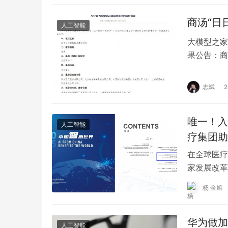
商汤“日
人工智能
大模型之家
果公告：商
型提供的语
志斌
唯一！入
人工智能
疗集团助
在全球医疗
家发展改革
惠世界（2
杨 金旭
华为做加法
人工智能