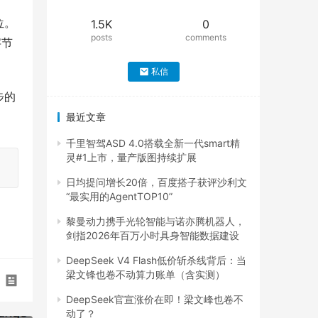
位。
1.5K
0
posts
comments
字节
私信
步的
最近文章
千里智驾ASD 4.0搭载全新一代smart精
灵#1上市，量产版图持续扩展
日均提问增长20倍，百度搭子获评沙利文
“最实用的AgentTOP10”
黎曼动力携手光轮智能与诺亦腾机器人，
剑指2026年百万小时具身智能数据建设
DeepSeek V4 Flash低价斩杀线背后：当
梁文锋也卷不动算力账单（含实测）
DeepSeek官宣涨价在即！梁文峰也卷不
动了？