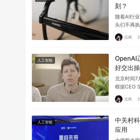
刻？
随着AI行
头们不再执
求极致的降
志斌
OpenA
人工智能
好交出操
北京时间7月
根据CEO S
志斌
中关村科
人工智能
应用