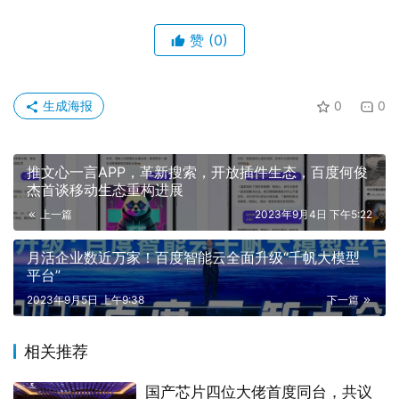
赞
(0)
生成海报
0
0
推文心一言APP，革新搜索，开放插件生态，百度何俊
杰首谈移动生态重构进展
上一篇
2023年9月4日 下午5:22
月活企业数近万家！百度智能云全面升级“千帆大模型
平台”
2023年9月5日 上午9:38
下一篇
相关推荐
国产芯片四位大佬首度同台，共议