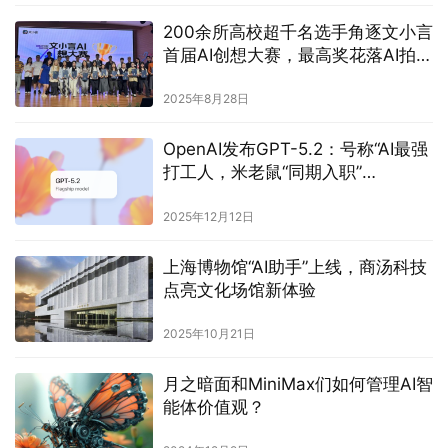
200余所高校超千名选手角逐文小言
首届AI创想大赛，最高奖花落AI拍照
应用
2025年8月28日
OpenAI发布GPT-5.2：号称“AI最强
打工人，米老鼠“同期入职”
ChatGPT
2025年12月12日
上海博物馆“AI助手”上线，商汤科技
点亮文化场馆新体验
2025年10月21日
月之暗面和MiniMax们如何管理AI智
能体价值观？