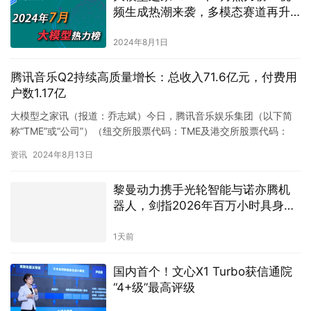
频生成热潮来袭，多模态赛道再升
级
2024年8月1日
腾讯音乐Q2持续高质量增长：总收入71.6亿元，付费用
户数1.17亿
大模型之家讯（报道：乔志斌）今日，腾讯音乐娱乐集团（以下简
称“TME”或“公司”）（纽交所股票代码：TME及港交所股票代码：
1698）今日宣布其截至2024年6月30日止第二季度的…
资讯
2024年8月13日
黎曼动力携手光轮智能与诺亦腾机
器人，剑指2026年百万小时具身智
能数据建设
1天前
国内首个！文心X1 Turbo获信通院
“4+级”最高评级