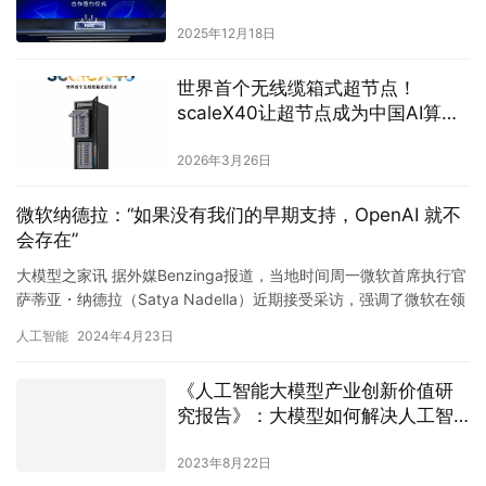
界模型+具身智能 ”生态
2025年12月18日
世界首个无线缆箱式超节点！
scaleX40让超节点成为中国AI算力
标配
2026年3月26日
微软纳德拉：“如果没有我们的早期支持，OpenAI 就不
会存在”
大模型之家讯 据外媒Benzinga报道，当地时间周一微软首席执行官
萨蒂亚・纳德拉（Satya Nadella）近期接受采访，强调了微软在领
先的人工智能公司OpenAI的发展中所发…
人工智能
2024年4月23日
《人工智能大模型产业创新价值研
究报告》：大模型如何解决人工智
能产业三大痛点？
2023年8月22日