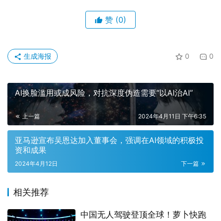
赞
(0)
生成海报
0
0
AI换脸滥用或成风险，对抗深度伪造需要“以AI治AI”
上一篇
2024年4月11日 下午6:35
亚马逊宣布吴恩达加入董事会，强调在AI领域的积极投
资和成果
2024年4月12日
下一篇
相关推荐
中国无人驾驶登顶全球！萝卜快跑