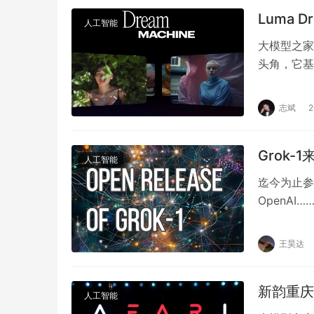
Luma 
人工智能
大模型之家讯
头角，它基
视频。这款
志斌
Grok-
人工智能
迄今为止参
OpenAI
重大进展。
王昊达
新韵重庆
人工智能