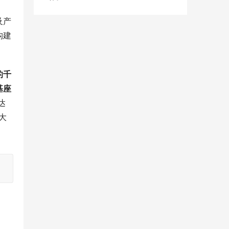
及产
构建
的千
基座
达
大