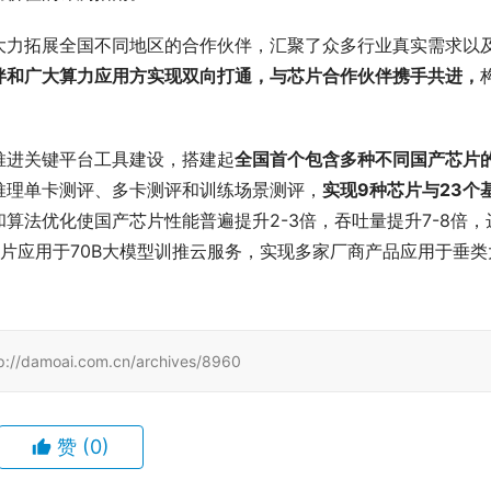
大力拓展全国不同地区的合作伙伴，汇聚了众多行业真实需求以
伴和广大算力应用方实现双向打通，与芯片合作伙伴携手共进，
。
推进关键平台工具建设，搭建起
全国首个包含多种不同国产芯片
推理单卡测评、多卡测评和训练场景测评，
实现9种芯片与23个
算法优化使国产芯片性能普遍提升2-3倍，吞吐量提升7-8倍，
芯片应用于70B大模型训推云服务，实现多家厂商产品应用于垂类
ai.com.cn/archives/8960
赞
(0)