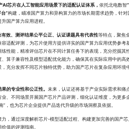
国产AI芯片在人工智能应用场景下的适配认证体系，
依托北电数智
台”
构建，瞄准国产算力和异构算力的市场长期需求趋势，针对
提升国产算力应用进程。
业有效、测评结果公平公正、认证课题具有代表性
等特点，聚焦
兼容适配评测，为芯片使用方提供详实的国产算力应用优势参考
训练性能，精准评估芯片在不同计算任务下的表现，充分挖掘其
度、算子兼容性及模型适配优化能力，确保其在实际应用中的高
景，充分发挥不同芯片独特优势，助力国产芯片在复杂应用环境
结果的专业性和公正性。
未来，认证还将基于产业实际需求和痛
行业、不同场景开展国产芯片产品评测，细化认证维度，为更多
南”，也为芯片企业提供产品迭代升级的市场洞察及依据。
聚力，通过深度解析芯片-模型适配过程、构建更加完善的国产芯
用价值的评测指南。