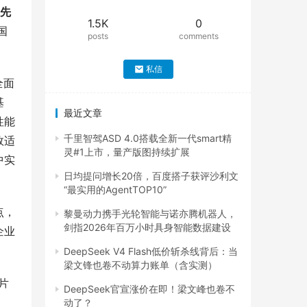
“先
1.5K
0
国
posts
comments
私信
全面
基
最近文章
性能
千里智驾ASD 4.0搭载全新一代smart精
效适
灵#1上市，量产版图持续扩展
中实
日均提问增长20倍，百度搭子获评沙利文
“最实用的AgentTOP10”
点，
黎曼动力携手光轮智能与诺亦腾机器人，
剑指2026年百万小时具身智能数据建设
企业
DeepSeek V4 Flash低价斩杀线背后：当
梁文锋也卷不动算力账单（含实测）
片
DeepSeek官宣涨价在即！梁文峰也卷不
动了？