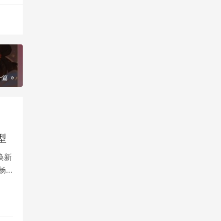
？
一篇
型
焕新
畅