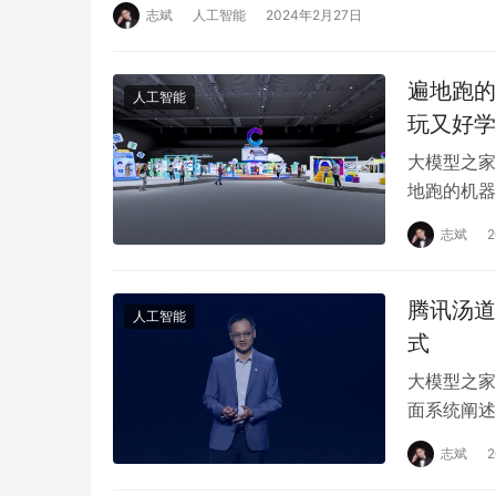
志斌
人工智能
2024年2月27日
遍地跑的
人工智能
玩又好学
大模型之家
地跑的机器
何筛选玉米
志斌
腾讯汤道
人工智能
式
大模型之家
面系统阐述
围绕AI智
志斌