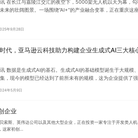
讯 在长江与嘉陵江交汇的夜空下，5000架无人机以天为幕，勾
I未来的壮阔图景。一场围绕“AI+”的产业融合变革，正在重庆这
城”徐徐展开。 9月2…
2025年9月28日
I时代，亚马逊云科技助力构建企业生成式AI三大核
讯 数据是生成式AI的基石。生成式AI的基础模型诞生于大规模
集，现今的模型已经达到了前所未有的规模，这为企业提供了强
而，数据与基础模型的结合才能…
2024年5月9日
创企业
·贝索斯、英伟达公司以及其他大型企业，正在投资一家专注于开发类人机
，这家初创…