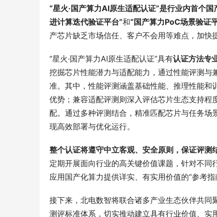
“星火·国产算力AI原生适配认证”是行业内首个
进计算迭代验证平台”
和
“国产算力PoC场景验证平
产芯片缺乏市场信任、客户不会用等难点，加快
“星火·国产算力AI原生适配认证”具有
认证方法专
挖掘芯片性能潜力与适配能力，通过性能评测与
准。其中，性能评测涵盖基础性能、推理性能和
优势；兼容适配评测则深入评估芯片生态支持程
配。通过多种评测结合，精准匹配芯片与任务场
现高效部署与优化运行。
整个认证将遵守中立客观、安全原则，保证评测
定期开展面向行业的高关键价值课题，针对不同
应用国产化算力提供详实、有实用价值的“参考指
接下来，北电数智将联合诸多产业生态伙伴共同
测评标准体系，切实推动建立具有行业价值、实