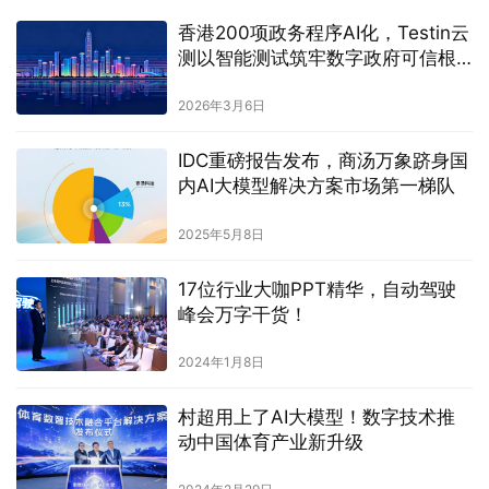
香港200项政务程序AI化，Testin云
测以智能测试筑牢数字政府可信根
基
2026年3月6日
IDC重磅报告发布，商汤万象跻身国
内AI大模型解决方案市场第一梯队
2025年5月8日
17位行业大咖PPT精华，自动驾驶
峰会万字干货！
2024年1月8日
村超用上了AI大模型！数字技术推
动中国体育产业新升级