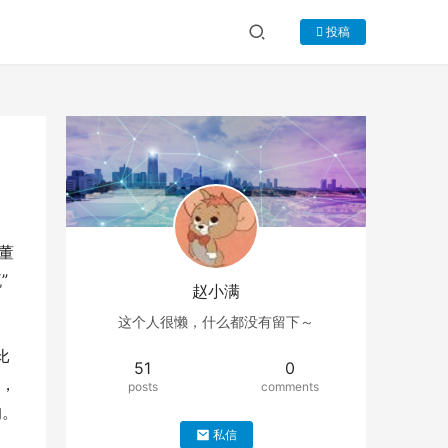
投稿
董
”
赵小满
这个人很懒，什么都没有留下～
比
51
0
知，
posts
comments
的。
私信