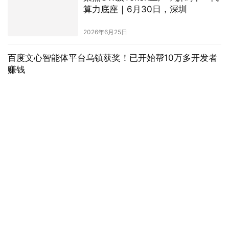
算力底座｜6月30日，深圳
2026年6月25日
百度文心智能体平台乌镇获奖！已开始帮10万多开发者
赚钱
大模型之家讯 11月 21日，2024年世界互联网大会乌镇峰会互联网
企业家论坛在浙江乌镇举行，百度集团资深副总裁梁志祥代表百度
参会，讨论人工智能时代的创新发展。同时“20…
资讯
2024年11月21日
亚马逊云科技推出Amazon Bedrock新特性 引领生成式
AI模型工具新方向
大模型之家讯 在2024 re:Invent大会上，亚马逊云科技再次展现其
技术革新的速度和深度，Amazon Bedrock成为全场瞩目的焦点。
自2023年4月发布以来，Amazo…
资讯
2025年1月6日
松下发布ALPHA G5“大四洗”，全球