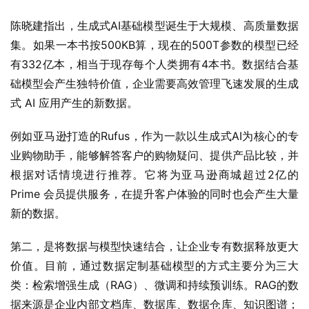
陈晓建指出，生成式AI基础模型诞生于大规模、高质量数据
集。如果一本书按500KB算，现在的500T参数的模型已经
有332亿本，相当于现存每个人类拥有4本书。数据结合基
础模型会产生独特价值，企业需要高效管理飞速发展的生成
式 AI 应用产生的新数据。
例如亚马逊打造的Rufus，作为一款以生成式AI为核心的专
业购物助手，能够解答客户的购物疑问、提供产品比较，并
根据对话情境进行推荐。它将为亚马逊商城超过2亿的
Prime 会员提供服务，在提升客户体验的同时也会产生大量
新的数据。
第二，是将数据与模型快速结合，让企业专有数据释放更大
价值。目前，通过数据定制基础模型的方式主要分为三大
类：检索增强生成（RAG）、微调和持续预训练。RAG的数
据来源是企业内部文档库、数据库、数据仓库、知识图谱；