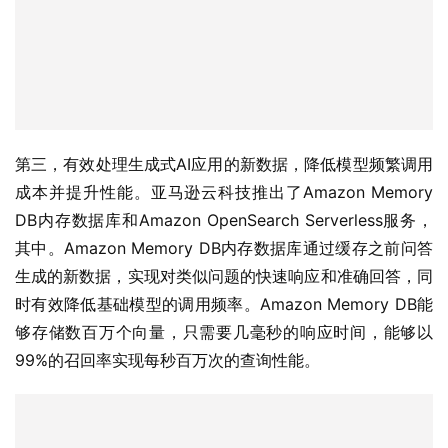
第三，有效处理生成式AI应用的新数据，降低模型频繁调用
成本并提升性能。亚马逊云科技推出了Amazon Memory 
DB内存数据库和Amazon OpenSearch Serverless服务，
其中。Amazon Memory DB内存数据库通过缓存之前问答
生成的新数据，实现对类似问题的快速响应和准确回答，同
时有效降低基础模型的调用频率。Amazon Memory DB能
够存储数百万个向量，只需要几毫秒的响应时间，能够以
99%的召回率实现每秒百万次的查询性能。