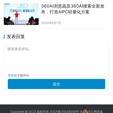
360AI浏览器及360AI搜索全新发
布，打造AIPC轻量化方案
2024年6月7日
发表回复
请登录后评论...
登录
后才能评论
提交
Copyright © 2023 版权所有
京ICP备05049258号-9
京公网安备