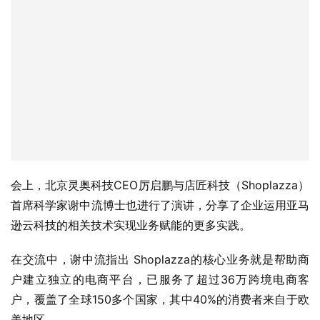
会上，北京灵奥科技CEO厉启鹏与店匠科技（Shoplazza）
首席科学家谢中流博士也进行了演讲，分享了企业运用亚马
逊云科技的相关技术实现业务赋能的更多实践。
在交流中，谢中流指出 Shoplazza的核心业务就是帮助商
户建立独立的电商平台，已服务了超过36万跨境电商客
户，覆盖了全球150多个国家，其中40%的消费者来自于欧
美地区。