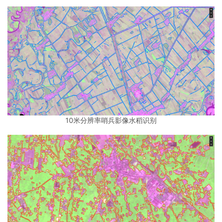
10米分辨率哨兵影像水稻识别