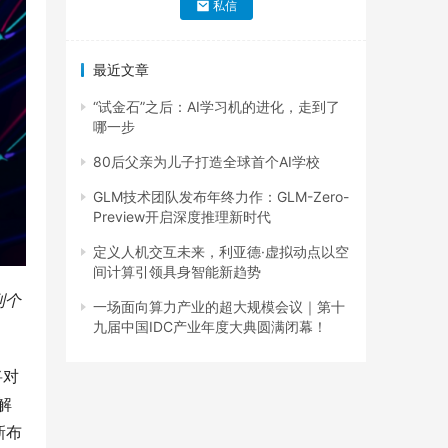
私信
最近文章
“试金石”之后：AI学习机的进化，走到了
哪一步
80后父亲为儿子打造全球首个AI学校
GLM技术团队发布年终力作：GLM-Zero-
Preview开启深度推理新时代
定义人机交互未来，利亚德·虚拟动点以空
间计算引领具身智能新趋势
到个
一场面向算力产业的超大规模会议｜第十
。
九届中国IDC产业年度大典圆满闭幕！
将对
，解
新布