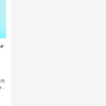
A”
首先
办，