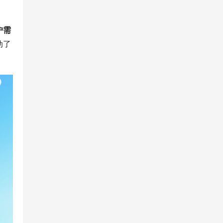
户需
动了