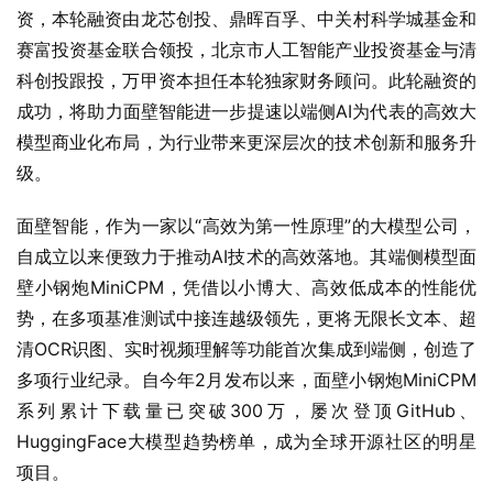
资，本轮融资由龙芯创投、鼎晖百孚、中关村科学城基金和
赛富投资基金联合领投，北京市人工智能产业投资基金与清
科创投跟投，万甲资本担任本轮独家财务顾问。此轮融资的
成功，将助力面壁智能进一步提速以端侧AI为代表的高效大
模型商业化布局，为行业带来更深层次的技术创新和服务升
级。
面壁智能，作为一家以“高效为第一性原理”的大模型公司，
自成立以来便致力于推动AI技术的高效落地。其端侧模型面
壁小钢炮MiniCPM，凭借以小博大、高效低成本的性能优
势，在多项基准测试中接连越级领先，更将无限长文本、超
清OCR识图、实时视频理解等功能首次集成到端侧，创造了
多项行业纪录。自今年2月发布以来，面壁小钢炮MiniCPM
系列累计下载量已突破300万，屡次登顶GitHub、
HuggingFace大模型趋势榜单，成为全球开源社区的明星
项目。