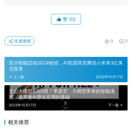
赞
(0)
生成海报
0
0
百川智能启动2024校招，A1轮获阿里腾讯小米等3亿美
元投资
上一篇
2023年10月17日
文心大模型4.0问世！李彦宏：大模型带来的智能涌
现，是开发AI原生应用的基础
2023年10月17日
下一篇
相关推荐