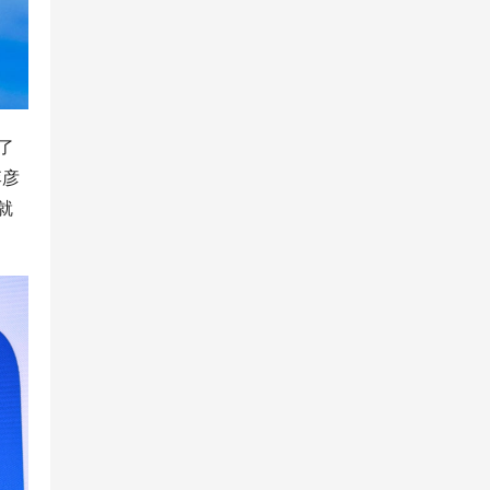
了
李彦
就