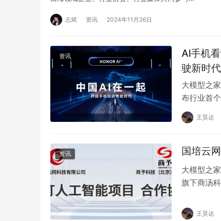
志斌
资讯
2024年11月26日
AI手机
资讯
驶新时代
大模型之家讯
布行业首个
新自研魔法
王昊达
国培云网
资讯
大模型之家
旗下商汤科
此举标志着
王昊达