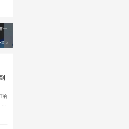
稿一
一篇
将到
T的
，简