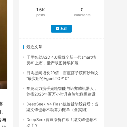
1.5K
0
posts
comments
私信
最近文章
千里智驾ASD 4.0搭载全新一代smart精
灵#1上市，量产版图持续扩展
日均提问增长20倍，百度搭子获评沙利文
“最实用的AgentTOP10”
黎曼动力携手光轮智能与诺亦腾机器人，
剑指2026年百万小时具身智能数据建设
称
DeepSeek V4 Flash低价斩杀线背后：当
梁文锋也卷不动算力账单（含实测）
用、
音与
DeepSeek官宣涨价在即！梁文峰也卷不
动了？