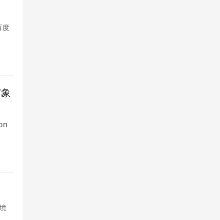
百度
”象
on
跨境