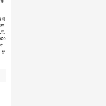
直领
能能
施在
长思
0 
本
、智