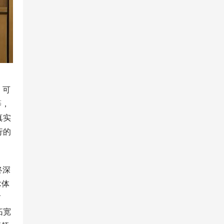
，可
等，
真实
行的
终深
术体
前
拓宽