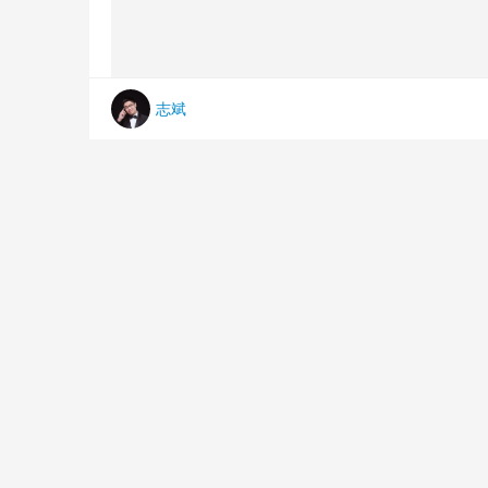
志斌
针对影游用户痛点，E8Q 系列创新推出全链路高刷
除光晕残留。音响系统方面，与法国帝瓦雷联合研发的 4