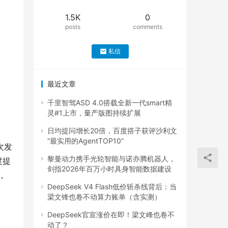
1.5K
0
posts
comments
私信
最近文章
千里智驾ASD 4.0搭载全新一代smart精
灵#1上市，量产版图持续扩展
日均提问增长20倍，百度搭子获评沙利文
“最实用的AgentTOP10”
次发
黎曼动力携手光轮智能与诺亦腾机器人，
度提
剑指2026年百万小时具身智能数据建设
，
DeepSeek V4 Flash低价斩杀线背后：当
梁文锋也卷不动算力账单（含实测）
DeepSeek官宣涨价在即！梁文峰也卷不
动了？