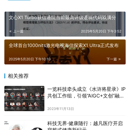
文心X1 Turbo获信通院当前最高评级逻辑代码双满分
上一篇
2025年5月20日 下午3:52
全球首台1000nits激光电视海信探索X1 Ultra正式发布
2025年5月20日 下午10:10
下一篇
相关推荐
一览科技牵头成立《水浒将星录》IP
共创工作组，引领“AIGC+文创”融合
新潮流
2023年11月13日
科技无界·健康随行：越凡医疗开启
穿戴式健康新纪元