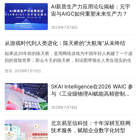
AI新质生产力应用论坛揭秘：元宇
宙与AIGC如何重塑未来生产力？
2024年7月18日
从游戏时代到人类进化：陈天桥的“大航海”从未终结
如果说20年前的陈天桥，是用网络游戏为中国年轻人构建了一个虚
拟的冒险世界；那么今天的陈天桥，则试图带领全人类在现实的生
物学版图中进行一场真正的远征。 在最新发布的《迎接人类进化的
资讯
2026年1月15日
大…
SKAI Intelligence在2026 WAIC 参
与《工业级物理AI赋能高精密制
造》白皮书中文版发布，并与 ABB
机器人举行战略合作签约仪式
2026年7月18日
北京易至信科技：十年深耕互联网
技术服务，赋能企业数字化转型