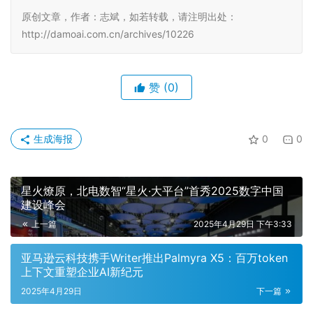
原创文章，作者：志斌，如若转载，请注明出处：
http://damoai.com.cn/archives/10226
赞
(0)
生成海报
0
0
星火燎原，北电数智“星火·大平台”首秀2025数字中国
建设峰会
上一篇
2025年4月29日 下午3:33
亚马逊云科技携手Writer推出Palmyra X5：百万token
上下文重塑企业AI新纪元
2025年4月29日
下一篇