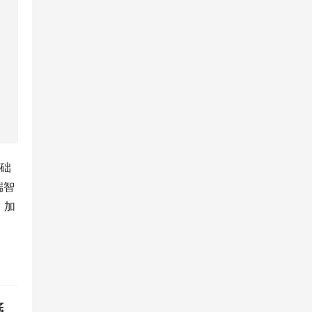
基础
端智
，加
底