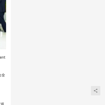
nt
力全
防巡