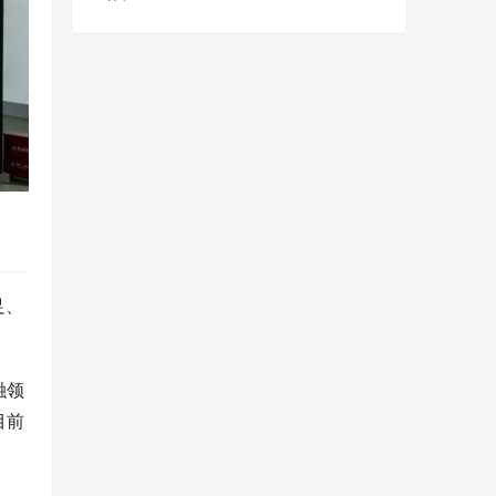
足、
融领
目前