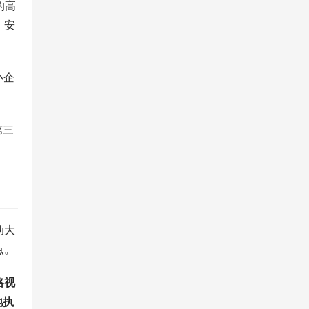
的高
、安
小企
第三
动大
点。
略视
地执