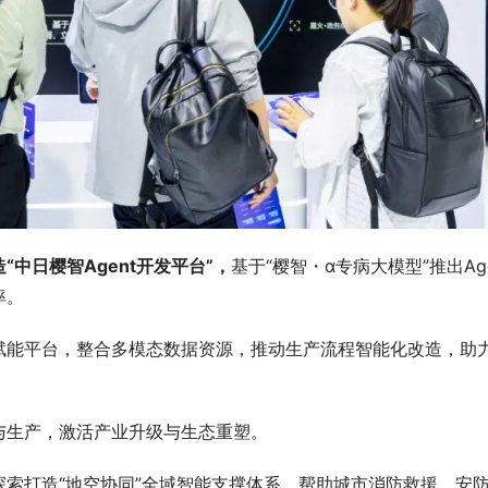
中日樱智Agent开发平台”，
基于“樱智・α专病大模型”推出Age
率。
赋能平台，整合多模态数据资源，推动生产流程智能化改造，助
与生产，激活产业升级与生态重塑。
索打造“地空协同”全域智能支撑体系，帮助城市消防救援、安