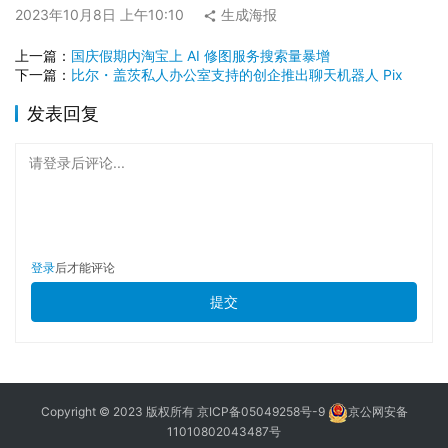
2023年10月8日 上午10:10
生成海报
上一篇：
国庆假期内淘宝上 AI 修图服务搜索量暴增
下一篇：
比尔・盖茨私人办公室支持的创企推出聊天机器人 Pix
发表回复
请登录后评论...
登录
后才能评论
提交
Copyright © 2023 版权所有
京ICP备05049258号-9
京公网安备
11010802043487号