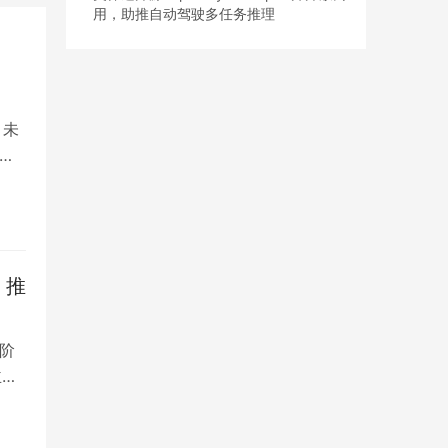
用，助推自动驾驶多任务推理
。未
础
，推
，阶
主力