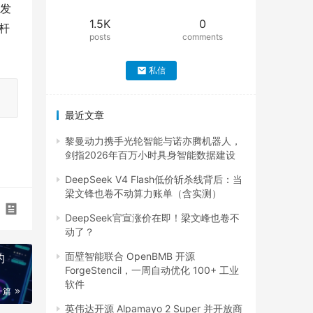
速发
1.5K
0
杆
posts
comments
私信
最近文章
黎曼动力携手光轮智能与诺亦腾机器人，
剑指2026年百万小时具身智能数据建设
DeepSeek V4 Flash低价斩杀线背后：当
梁文锋也卷不动算力账单（含实测）
DeepSeek官宣涨价在即！梁文峰也卷不
动了？
面壁智能联合 OpenBMB 开源
的
ForgeStencil，一周自动优化 100+ 工业
软件
一篇
英伟达开源 Alpamayo 2 Super 并开放商