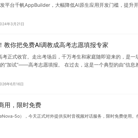
发平台千帆AppBuilder，大幅降低AI原生应用开发门槛，提升
后的AppBu…
2024年3月21日
！教你把免费AI调教成高考志愿填报专家
的高考正式收官。走出考场后，千万考生和家庭随即迎来的，是一
的“加试”——高考志愿填报。 在过去，这是一个典型的由“信息差
单价市场。普通家庭为了给…
2026年6月16日
商用，限时免费
eNova-5o），今天正式对外提供实时音视频对话服务，限时免费使用。