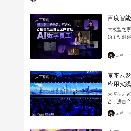
百度智能
人工智能
大模型之家
始主动洞察
生，成为重
志斌
京东云发
人工智能
应用实践
大模型之家
合，进击产
领先技术与
志斌