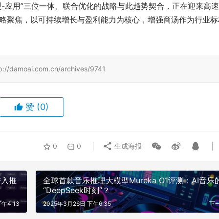
型-应用”三位一体、联合优化的战略与此趋势契合，正在迎来高
的战略聚焦，以可持续增长与盈利能力为核心，增强商汤作为行业标
ai.com.cn/archives/9741
赞
(0)
0
0
生成海报
进入推
全球首款音乐推理大模型Mureka O1评测：AI音乐
“DeepSeek时刻”？
午4:13
2025年3月26日 下午6:35
下