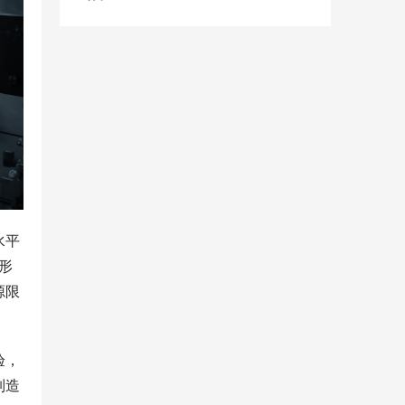
水平
形
源限
验，
制造