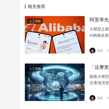
相关推荐
阿里率先
人工智能
大模型之家
AI购物全
选、对比及
志斌
「达摩奖
人工智能
随着大模型
念逐渐演变
智能家居和
志斌