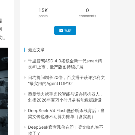
1.5K
0
posts
comments
端
制
私信
向。
最近文章
千里智驾ASD 4.0搭载全新一代smart精
灵#1上市，量产版图持续扩展
日均提问增长20倍，百度搭子获评沙利文
“最实用的AgentTOP10”
黎曼动力携手光轮智能与诺亦腾机器人，
剑指2026年百万小时具身智能数据建设
DeepSeek V4 Flash低价斩杀线背后：当
梁文锋也卷不动算力账单（含实测）
DeepSeek官宣涨价在即！梁文峰也卷不
动了？