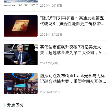
2024年10月17日
“骁龙8”阵列再扩容：高通发布第五
代骁龙8，旗舰性能向更广价格带下
沉
2025年11月26日
英伟达市值飙升突破3万亿美元大
关，超越苹果成为第二大公司，AI
芯片需求强劲助推股价创新高
2024年6月6日
虚拟动点发布OptiTrack光学与无标
记融合动捕方案，重塑空间交互体
验
2025年3月20日
发表回复