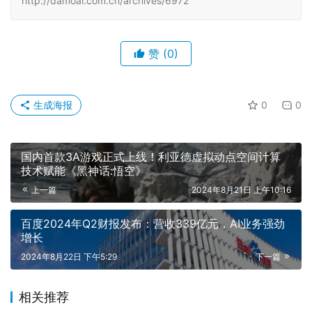
http://damoai.com.cn/archives/6972
赞
(0)
生成海报
0
0
国内首款3A游戏正式上线！利亚德虚拟动点空间计算
技术赋能《黑神话:悟空》
上一篇
2024年8月21日 上午10:16
百度2024年Q2财报发布：营收339亿元，AI业务强劲
增长
2024年8月22日 下午5:29
下一篇
相关推荐