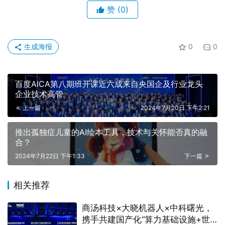
赞
(0)
生成海报
0
0
百度AICA第八期班开课近六成来自央国企及行业龙头
企业技术高管
上一篇
2024年7月20日 下午2:21
推出孤独症儿童的AI绘本工具，技术与关怀能否真的融
合？
2024年7月22日 下午1:33
下一篇
相关推荐
商汤科技×大晓机器人×中科曙光，
携手共建国产化“算力基础设施+世