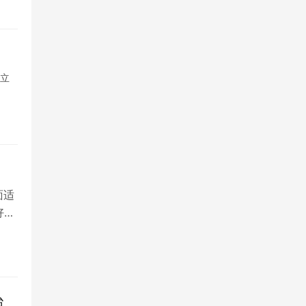
独立
面适
好
台