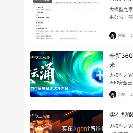
大模型之家
果公告：商
型提供的语
志斌
全新36
人工智能
来
大模型之家讯
360安全
全新360
志斌
实在智能
人工智能
大模型之家