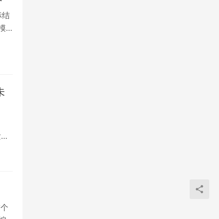
标结
模
未
，
发布
首个