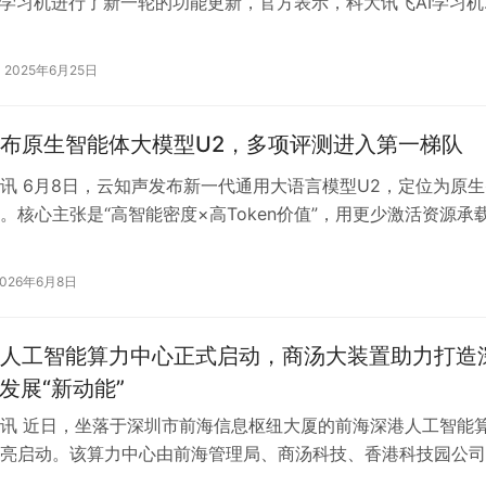
I学习机进行了新一轮的功能更新，官方表示，科大讯飞AI学习机
功能，包括升级…
2025年6月25日
布原生智能体大模型U2，多项评测进入第一梯队
讯 6月8日，云知声发布新一代通用大语言模型U2，定位为原生
。核心主张是“高智能密度×高Token价值”，用更少激活资源承
每次调用更接近交付结果…
2026年6月8日
人工智能算力中心正式启动，商汤大装置助力打造
业发展“新动能”
讯 近日，坐落于深圳市前海信息枢纽大厦的前海深港人工智能
亮启动。该算力中心由前海管理局、商汤科技、香港科技园公司
，前海科技创新集团与商汤科技联合…