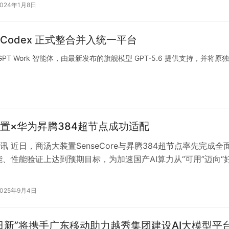
2024年1月8日
能体，Codex 正式整合并入统一平台
tGPT Work 智能体，由最新发布的旗舰模型 GPT-5.6 提供支持，并将原
置×华为昇腾384超节点成功适配
讯 近日，商汤大装置SenseCore与昇腾384超节点率先完成全
能、性能验证上达到预期目标，为加速国产AI算力从“可用”迈向“
重点突破，为大模…
2025年9月4日
日新”将携手广东移动助力越秀集团建设AI大模型平