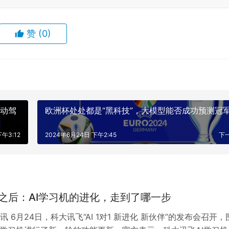
赞
(0)
自动驾
欧洲杯处处都是“黑科技”，大模型能否成功预测冠
下午3:12
2024年6月24日 下午2:45
下
”之后：AI学习机的进化，走到了哪一步
 6月24日，科大讯飞“AI 1对1 新进化 新伙伴”的发布会召开，