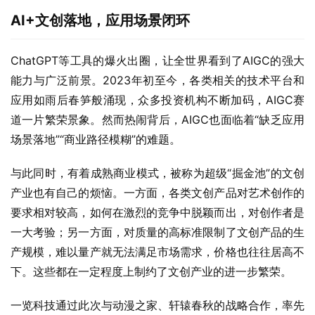
与其他AI类绘图比赛“一赛一事”不同的是，“水浒”始于AI但
又不止于AI。根据赛事介绍，除了女足世界杯签名足球，天
下霸唱、杨益（巴孤）、燕垒生等知名作家签名著作，以及
动漫之家年度会员，一览AI锦囊等一系列大赛奖品，主办方
还将为在比赛中大放异彩的选手发放共创工作组的定向聘
书，邀请其成为“水浒”共创官，与行业资深专家一起打造水
浒天选之将。
一览科技创始人兼 CEO 罗江春表示，这次大赛既是行业内
“AIGC+文创”的首次尝试，更为接下来深入文化周边共创做
了铺垫。“我们希望通过这系列的活动，积累一批专业且优
质的AI画手或者动漫、文学爱好者，再通过AIGC技术帮助
优秀创作者们提升创作效率与内容质量，在动漫之家和轩辕
文化春秋的合力下，最终打造出一个高品质、个性化的水浒
宇宙。”