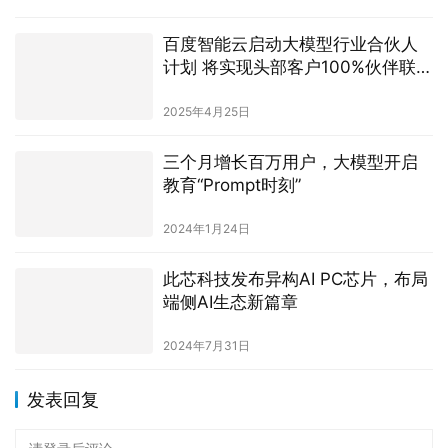
WAVE SUMMIT+2023召开，百度
吴甜：文心一言创作37亿字文本，
输出3亿行代码
2023年12月29日
平头哥真武芯片与阿里云磐久超节
点服务器荣膺2026 WAIC“镇馆之
宝”
2026年7月18日
OpenAI CEO山姆·奥特曼：GPT-5
计划2024年发布
2023年12月25日
商汤2024年收入37.7亿元，生成式AI强劲增长103.1%
大模型之家讯 商汤集团(0020.HK)发布2024年业绩公告，报告显
示，年度收入37.7亿元，同比增长10.8%，生成式AI业务收入24亿
元，同比大幅增长103.1%，连续两年三…