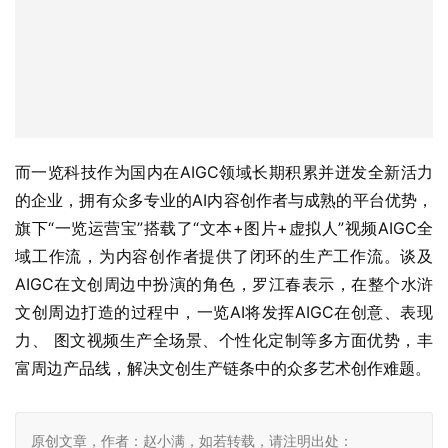
合了内容、产品、用户、渠道、技术等全方位优势，为我们
后续的合作落地提供了坚实保障。”
动漫之家创办于2005年，是国内最早、规模最大的动漫综
合类平台，拥有千万级核心二次元动漫用户；轩辕春秋则是
成立时间超过20年的中国历史文化论坛，积累了丰富的文
化历史IP资源，并在游戏领域拥有过亿下载量的制作发行经
验。此外，轩辕春秋还与国内知名桌游企业游卡保持着长期
深度合作关系，后者曾打造出包括《三国杀》在内的众多经
典桌游产品，在游戏开发、文创周边、渠道等方面拥有深厚
积累。