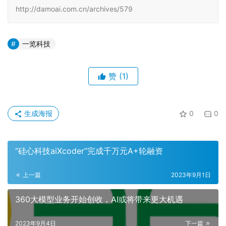
而一览科技作为国内在AIGC领域长期积累并迸发全新活力
的企业，拥有众多专业的AI内容创作者与成熟的平台优势，
旗下“一览运营宝”搭载了“文本+图片+虚拟人”视频AIGC全
域工作流，为内容创作者提供了闭环的生产工作流。谈及
AIGC在文创周边中扮演的角色，罗江春表示，在整个水浒
文创周边打造的过程中，一览AI将发挥AIGC在创意、表现
力、 图文视频生产全场景、个性化定制等多方面优势，丰
富周边产品线，解决文创生产链条中的众多艺术创作难题。