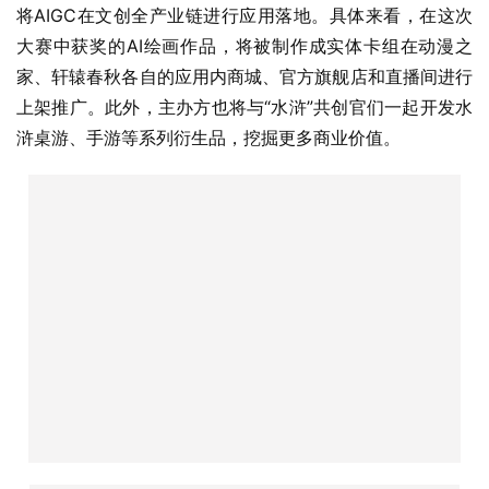
AI+文创落地，应用场景闭环
ChatGPT等工具的爆火出圈，让全世界看到了AIGC的强大
能力与广泛前景。2023年初至今，各类相关的技术平台和
应用如雨后春笋般涌现，众多投资机构不断加码，AIGC赛
道一片繁荣景象。然而热闹背后，AIGC也面临着“缺乏应用
场景落地”“商业路径模糊”的难题。
与此同时，有着成熟商业模式，被称为超级“掘金池”的文创
产业也有自己的烦恼。一方面，各类文创产品对艺术创作的
要求相对较高，如何在激烈的竞争中脱颖而出，对创作者是
一大考验；另一方面，对质量的高标准限制了文创产品的生
产规模，难以量产就无法满足市场需求，价格也往往居高不
下。这些都在一定程度上制约了文创产业的进一步繁荣。