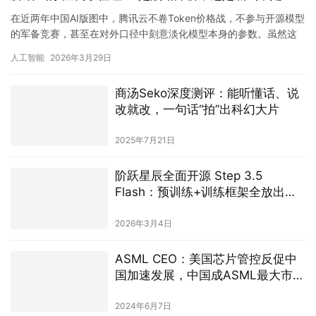
在近两年中国AI版图中，腾讯云不卷Token价格战，不参与开源模型
的军备竞赛，甚至在对外口径中刻意淡化模型本身的参数。虽然这
种“克制”被官方解读为“务实”与“工程优先”，但从商业博…
人工智能
2026年3月29日
商汤Seko深度测评：能听懂话、说
改就改，一句话“拍”出科幻大片
2025年7月21日
阶跃星辰全面开源 Step 3.5
Flash：预训练+训练框架全放出，
冲上 OpenClaw Top2
2026年3月4日
ASML CEO：美国芯片管控反促中
国加速发展，中国成ASML最大市场
并力求自力更生
2024年6月7日