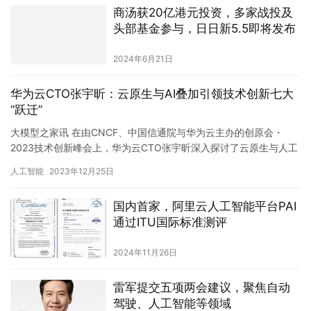
商汤获20亿港元投资，多家战投及
头部基金参与，日日新5.5即将发布
2024年6月21日
华为云CTO张宇昕：云原生与AI叠加引领技术创新七大
“跃迁”
大模型之家讯 在由CNCF、中国信通院与华为云主办的创原会・
2023技术创新峰会上，华为云CTO张宇昕深入探讨了云原生与人工
智能相互融合所带来的系统创新，揭示了七大关键技术的引领性…
人工智能
2023年12月25日
国内首家，阿里云人工智能平台PAI
通过ITU国际标准测评
2024年11月26日
雷军提交五项两会建议，聚焦自动
驾驶、人工智能等领域