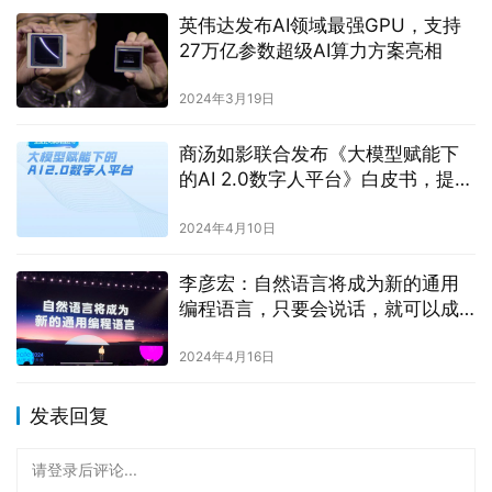
英伟达发布AI领域最强GPU，支持
27万亿参数超级AI算力方案亮相
2024年3月19日
商汤如影联合发布《大模型赋能下
的AI 2.0数字人平台》白皮书，提出
业界首个“AI 2.0数字人平台评估体
系”
2024年4月10日
李彦宏：自然语言将成为新的通用
编程语言，只要会说话，就可以成
为一名开发者
2024年4月16日
发表回复
请登录后评论...