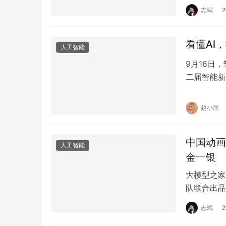
志斌
看懂AI
人工智能
9月16日
二届智能新
业端的成熟
赵小满
中国动画
人工智能
金一银
大模型之家讯
队联合出品的
银奖，与W
志斌