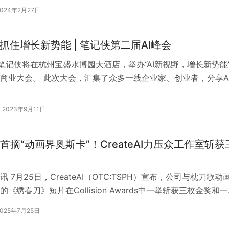
2024年2月27日
，抓住增长新势能 | 笔记侠第二届AI峰会
，笔记侠将在杭州宝盛水博园大酒店，举办“AI新视野，增长新势能
商业大会。 此次大会，汇集了众多一线企业家、创业者，分享A
经验，以实操案例和落地…
2023年9月11日
首摘“动画界奥斯卡”！CreateAI力压众工作室斩获
 7月25日，CreateAI（OTC:TSPH）宣布，公司与枕刀歌动
《绣春刀》短片在Collision Awards中一举斩获三枚金奖和
…
2025年7月25日