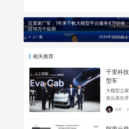
百度谢广军：1年来千帆大模型平台服务8万企业
出16万个应用
上一篇
2024年3月21日 上
相关推荐
千里科技
人工智能
型车
大模型之家
首台原生开发
Robota
志斌