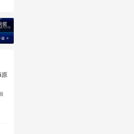
只需
一篇
i原
国