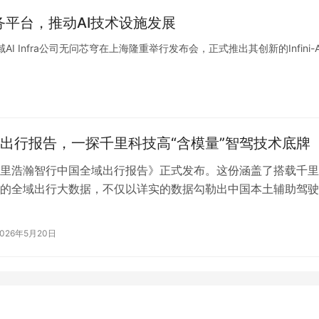
服务平台，推动AI技术设施发展
Infra公司无问芯穹在上海隆重举行发布会，正式推出其创新的Infini-A
出行报告，一探千里科技高“含模量”智驾技术底牌
里浩瀚智行中国全域出行报告》正式发布。这份涵盖了搭载千里
的全域出行大数据，不仅以详实的数据勾勒出中国本土辅助驾驶
络，更向行业展现了其在用户普及、技…
2026年5月20日