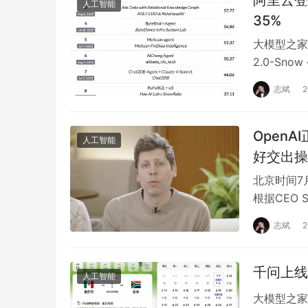
阿里云登
人工智能
35%
大模型之家讯
2.0-Sn
登顶…
志斌
OpenA
人工智能
好交出操
北京时间7月
根据CEO S
志斌
千问上线
人工智能
大模型之家