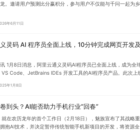
龙。邀请用户预测比分赢积分，参与用户不仅能与千问一起为乡
球场，还有机会赢下万元现金大…
2026年6月11日
义灵码 AI 程序员全面上线，10分钟完成网页开发
讯 1月8日消息，阿里云通义灵码AI程序员已全面上线，成为全
VS Code、JetBrains IDEs 开发工具的AI程序员产品。此次
…
2025年1月8日
卷到头？AI能否助力手机行业“回春”
 就在农历龙年的首个工作日（2月18日），魅族宣布了其战略
拥抱AI技术，并决定暂停传统智能手机新项目的开发，将资源全
明日设备”——AI For…