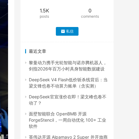
1.5K
0
posts
comments
私信
最近文章
黎曼动力携手光轮智能与诺亦腾机器人，
剑指2026年百万小时具身智能数据建设
DeepSeek V4 Flash低价斩杀线背后：当
梁文锋也卷不动算力账单（含实测）
DeepSeek官宣涨价在即！梁文峰也卷不
动了？
面壁智能联合 OpenBMB 开源
ForgeStencil，一周自动优化 100+ 工业
软件
英伟达开源 Alpamayo 2 Super 并开放商