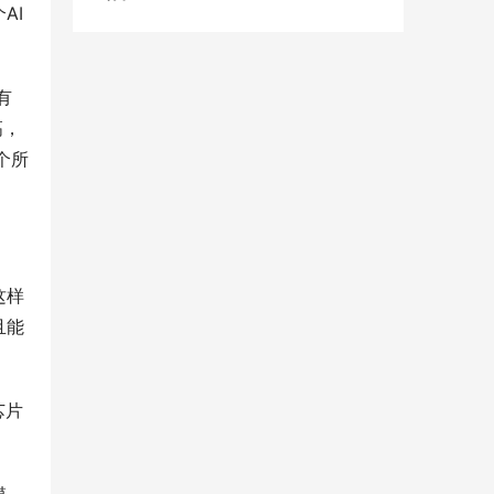
AI
有
高，
个所
这样
且能
芯片