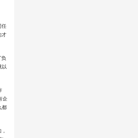
同任
的才
T负
就以
作
有企
么都
如，