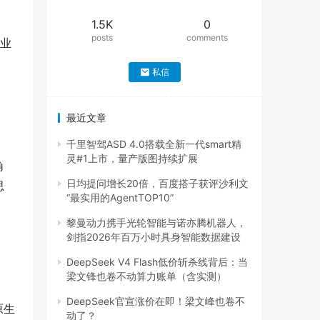
1.5K
0
posts
comments
企业
私信
最近文章
千里智驾ASD 4.0搭载全新一代smart精
灵#1上市，量产版图持续扩展
角
日均提问增长20倍，百度搭子获评沙利文
思
“最实用的AgentTOP10”
黎曼动力携手光轮智能与诺亦腾机器人，
剑指2026年百万小时具身智能数据建设
DeepSeek V4 Flash低价斩杀线背后：当
梁文锋也卷不动算力账单（含实测）
DeepSeek官宣涨价在即！梁文峰也卷不
原生
动了？