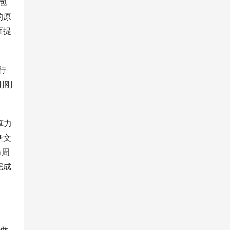
包
的原
面提
行
刚刚
算力
括文
命周
完成