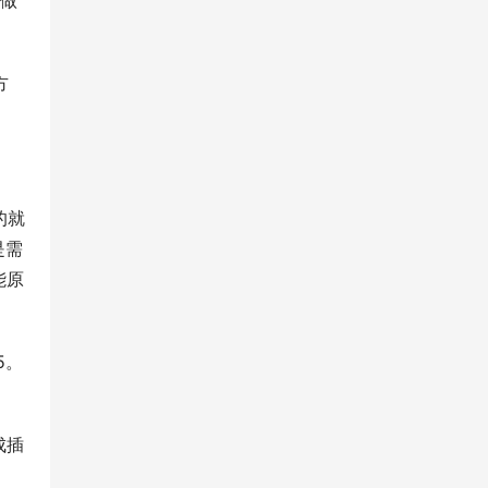
。做
方
的就
是需
能原
5。
成插