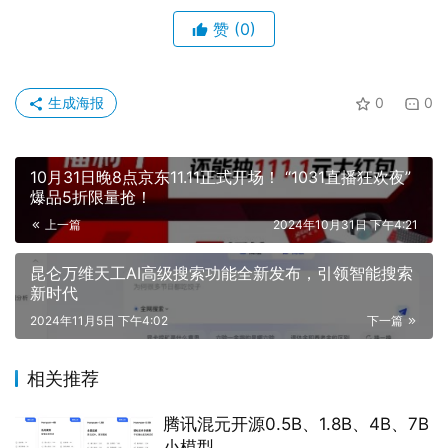
赞
(0)
生成海报
0
0
10月31日晚8点京东11.11正式开场！ “1031直播狂欢夜”
爆品5折限量抢！
上一篇
2024年10月31日 下午4:21
昆仑万维天工AI高级搜索功能全新发布，引领智能搜索
新时代‌
2024年11月5日 下午4:02
下一篇
相关推荐
腾讯混元开源0.5B、1.8B、4B、7B
小模型