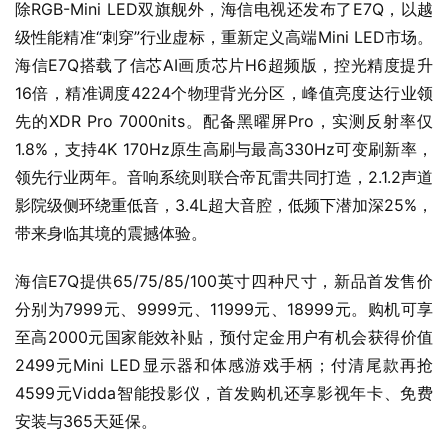
除RGB-Mini LED双旗舰外，海信电视还发布了E7Q，以越
级性能精准“刺穿”行业虚标，重新定义高端Mini LED市场。
海信E7Q搭载了信芯AI画质芯片H6超频版，控光精度提升
16倍，精准调度4224个物理背光分区，峰值亮度达行业领
先的XDR Pro 7000nits。配备黑曜屏Pro，实测反射率仅
1.8%，支持4K 170Hz原生高刷与最高330Hz可变刷新率，
领先行业两年。音响系统则联合帝瓦雷共同打造，2.1.2声道
影院级侧环绕重低音，3.4L超大音腔，低频下潜加深25%，
带来身临其境的震撼体验。
海信E7Q提供65/75/85/100英寸四种尺寸，新品首发售价
分别为7999元、9999元、11999元、18999元。购机可享
至高2000元国家能效补贴，预付定金用户有机会获得价值
2499元Mini LED显示器和体感游戏手柄；付清尾款再抢
4599元Vidda智能投影仪，首发购机还享影视年卡、免费
安装与365天延保。