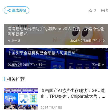
生成海报
0
0
滴滴启动AI出行助手“小滴Beta v0.8”公测，探索个性化
叫车新模式
上一篇
2025年9月26日 下午4:19
中国头部金融机构已全部接入阿里云AI
2025年9月26日 下午4:32
下一篇
相关推荐
直击国产AI芯片生存现状：GPU造
血，TPU突袭，Chiplet成大势，网
络卡脖子
2024年9月11日