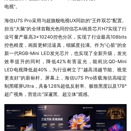
电视”。
海信U7S Pro采用与超旗舰电视UX同款的“王炸双芯”配置。
担当“大脑”的全球首颗光色同控信芯AI画质芯片H7实现了行
业可量产最高3×10240控色分区，实现了行业最高108bits
控色精度，画面更鲜活逼真，细腻度拉满。作为“心脏”的全
新一代RGB-Mini LED发光芯片，也实现了全新升级，发光
效率提升的同时，降低42%有害蓝光，能耗比QD-Mini 
LED电视降低超40%，为行业树立了“越高清越节能、视觉
更友好”的新标杆。屏幕上，海信U7S Pro搭载海信高端定
制黑曜屏Ultra，具备1.28%超低反射率、极致黑度以及178°
超广视角，营造出“深邃黑、超立体”观感。