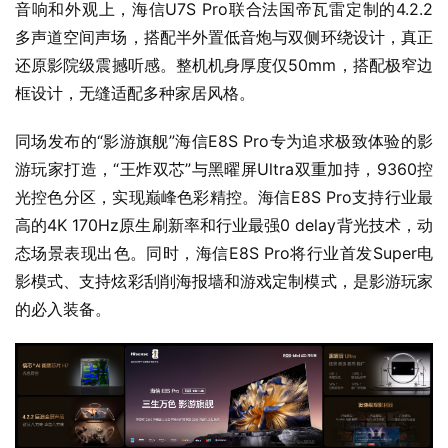
音响和外观上，海信U7S Pro联合法国帝瓦雷定制的4.2.2
多声道空间声场，搭配半外置低音炮与双侧环绕设计，真正
还原影院级震撼听感。整机机身厚度仅50mm，搭配极窄边
框设计，无缝适配多种家居风格。
同场发布的“影游旗舰”海信E8S Pro专为追求极致体验的影
游玩家打造，“王炸双芯”与黑曜屏Ultra双重加持，9360控
光控色分区，实现巅峰色彩精控。海信E8S Pro支持行业最
高的4K 170Hz原生刷新率和行业最强0 delay背光技术，动
态场景表现出色。同时，海信E8S Pro将行业首发Super电
影模式、支持炫彩刮削海报墙和游戏定制模式，是影游玩家
的必入装备。