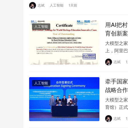
志斌
人工智能
1天前
用AI把
人工智能
育创新案
大模型之家
上，阿里巴
教育”案例
志斌
牵手国家
人工智能
战略合作
大模型之家
育馆）正式
育公共服务
志斌