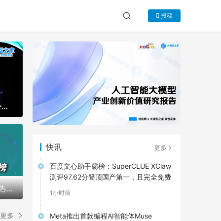
投稿
2026人工智能产业趋势报告｜大模型之家年度专题
快讯
更多
百度文心助手霸榜：SuperCLUE XClaw
x Sports：赛场之外，AI如何讲好体
测评97.62分登顶国产第一，且完全免费
运」专题栏目
大模型之家2026年7月热力榜：WAIC 2026的7月，中国大模型把主场搬到了世界舞台
1小时前
更多
Meta推出首款编程AI智能体Muse