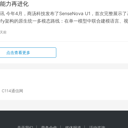
能力再进化
讯 今年4月，商汤科技发布了SenseNova U1，首次完整展示了
Unify架构的原生统一多模态路线：在单一模型中联合建模语言、
生成，让模型能…
2天前
点击查看更多
C114通信网
关于我们
商务合作
媒体报道
活动咨询