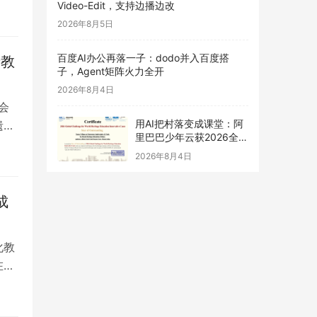
Video-Edit，支持边播边改
2026年8月5日
百度AI办公再落一子：dodo并入百度搭
产教
子，Agent矩阵火力全开
2026年8月4日
会
用AI把村落变成课堂：阿
遗产
里巴巴少年云获2026全球
世界遗产教育创新案例最
2026年8月4日
高奖
成
化教
在教