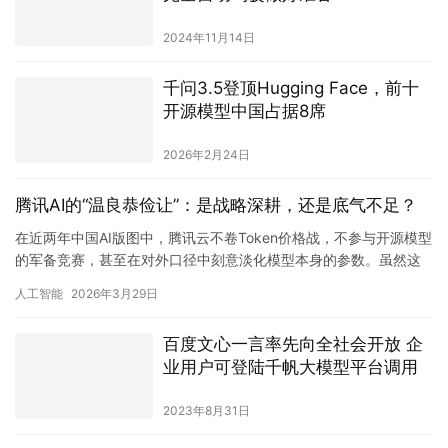
价值促进创新
2024年8月8日
小米汽车发布智能底盘预研技术 为
完全自动驾驶做好准备
2024年11月14日
千问3.5登顶Hugging Face，前十
开源模型中国占据8席
2026年2月24日
腾讯AI的“温良恭俭让”：是战略深耕，还是底气不足？
在近两年中国AI版图中，腾讯云不卷Token价格战，不参与开源模型
的军备竞赛，甚至在对外口径中刻意淡化模型本身的参数。虽然这
种“克制”被官方解读为“务实”与“工程优先”，但从商业博…
人工智能
2026年3月29日